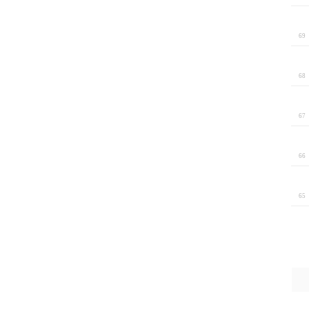
6
6
6
6
6