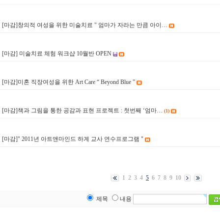
[마감]창의적 여성을 위한 미술치료 " 엄마가 자라는 만큼 아이…
9
[마감] 미술치료 체험 워크샵 10월반 OPEN
8
[마감]미혼 직장여성을 위한 Art Care “ Beyond Blue ”
7
[마감]책과 그림을 통한 공감과 표현 프로젝트 : 첫번째 ‘엄마…
(1)
6
[마감]" 2011년 아트앤마인드 하계 교사 연수프로그램 "
5
1
2
3
4
5
6
7
8
9
10
제목
내용