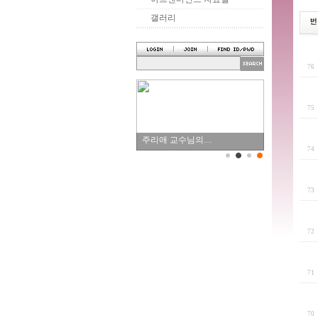
갤러리
7
7
주리애 교수님의…
7
7
7
7
7