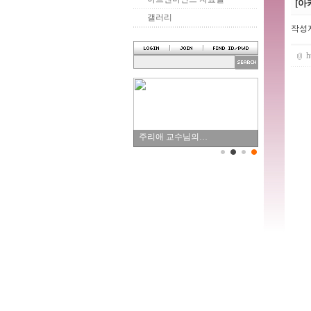
[아
갤러리
작성
h
주리애 교수님의…