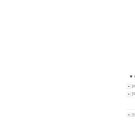
★
[
[