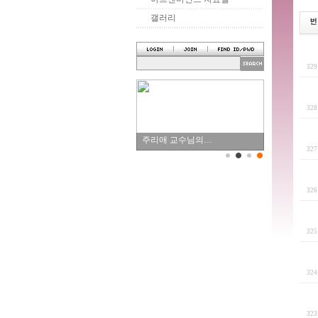
갤러리
32
32
주리애 교수님의…
32
32
32
32
32