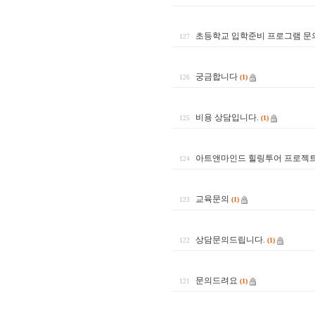
초등학교 입학준비 프로그램 문
127
궁금합니다
(1)
126
비용 상담입니다.
(1)
125
아트앤마인드 힐링투어 프로젝트
124
교육문의
(1)
123
상담문의드립니다.
(1)
122
문의드려요
(1)
121