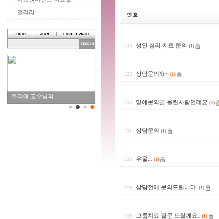
갤러리
성인 심리 치료 문의
(1)
134
상담문의요~
(1)
133
주리애 교수님의…
밑에문의글 올린사람인데요
(1)
132
상담문의
(1)
131
우울...
(1)
130
상담전에 문의드립니다.
(1)
129
그룹치료 질문 드릴께요..
(1)
128