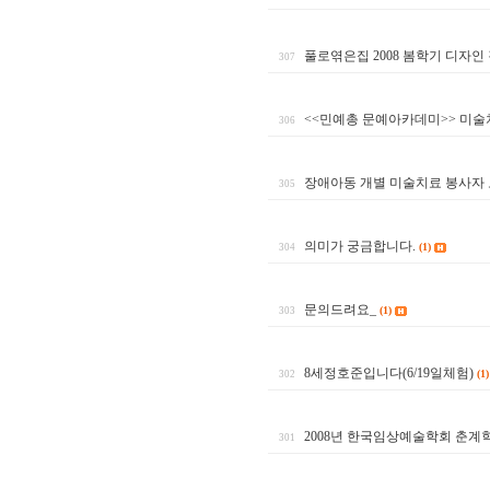
풀로엮은집 2008 봄학기 디자인
307
<<민예총 문예아카데미>> 미
306
장애아동 개별 미술치료 봉사자
305
의미가 궁금합니다.
(1)
304
문의드려요_
(1)
303
8세정호준입니다(6/19일체험)
(1)
302
2008년 한국임상예술학회 춘계
301