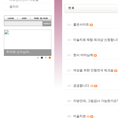
갤러리
좋은사이트
314
미술치료 체험 워크샵 신청합니다
313
주리애 교수님의…
현서 어머님께
312
여성을 위한 인형연극 워크숍
311
궁금합니다.
(2)
310
지방인데, 그림검사 가능한가요?
309
미술치료
(1)
308