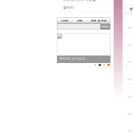
갤러리
8
8
주리애 교수님의…
8
8
8
8
8