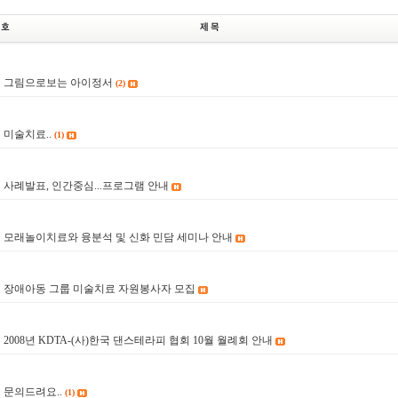
그림으로보는 아이정서
(2)
9
미술치료..
(1)
8
사례발표, 인간중심...프로그램 안내
7
모래놀이치료와 융분석 및 신화 민담 세미나 안내
6
장애아동 그룹 미술치료 자원봉사자 모집
5
2008년 KDTA-(사)한국 댄스테라피 협회 10월 월례회 안내
4
문의드려요..
(1)
3