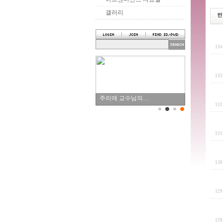
갤러리
13
13
주리애 교수님의…
13
13
13
12
12