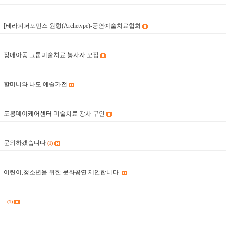
[테라피퍼포먼스 원형(Archetype)-공연예술치료협회
7
장애아동 그룹미술치료 봉사자 모집
6
할머니와 나도 예술가전
5
도봉데이케어센터 미술치료 강사 구인
4
문의하겠습니다
(1)
3
어린이,청소년을 위한 문화공연 제안합니다.
2
-
(1)
1