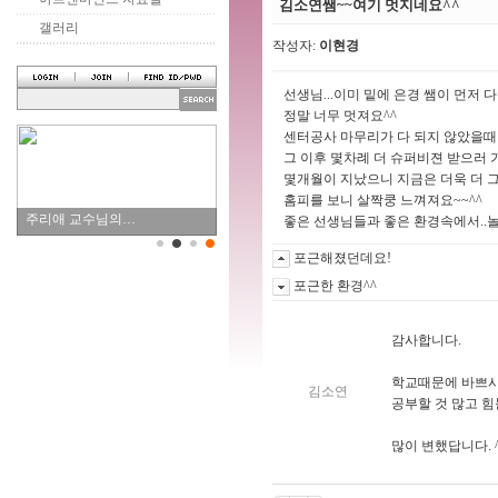
김소연쌤~~여기 멋지네요^^
갤러리
작성자:
이현경
선생님...이미 밑에 은경 쌤이 먼저 
정말 너무 멋져요^^
센터공사 마무리가 다 되지 않았을때
그 이후 몇차례 더 슈퍼비젼 받으러 가
몇개월이 지났으니 지금은 더욱 더 그
홈피를 보니 살짝쿵 느껴져요~~^^
주리애 교수님의…
좋은 선생님들과 좋은 환경속에서..놀라운
포근해졌던데요!
포근한 환경^^
감사합니다.
학교때문에 바쁘시
김소연
공부할 것 많고 
많이 변했답니다. 