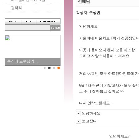
선배님
갤러리
작성자:
구상빈
안녕하세요
서울여대 미술치료 1학기 전공생입
이곳에 들어오니 왠지 모를 따스함
그리고 자랑스러움이 느껴져요
주리애 교수님의…
저희 06학번 모두 아트앤마인드에 
6월 4째주 쯤에 기말고사가 모두 끝
그 주에 찾아뵙고 싶어요 ^^
다시 연락드릴께요 ~
안녕하세요
보고잡다~
안녕하세요?