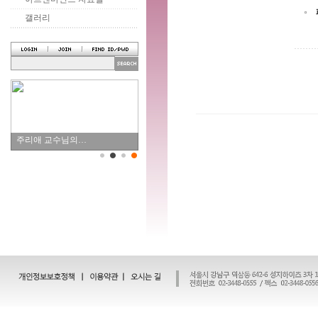
갤러리
주리애 교수님의…