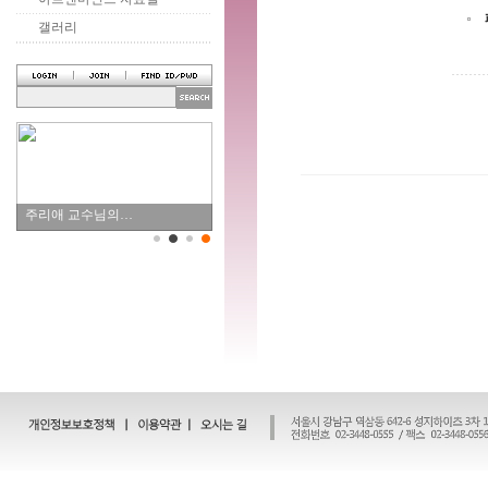
갤러리
주리애 교수님의…