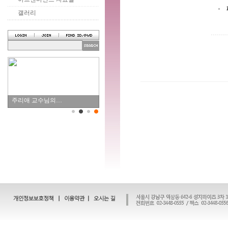
갤러리
주리애 교수님의…