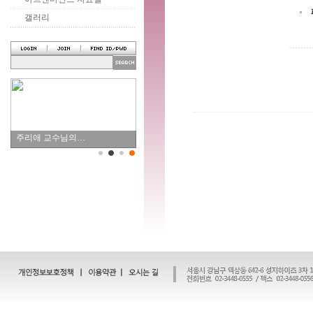
갤러리
주리애 교수님의…