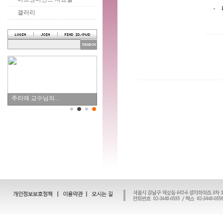
갤러리
주리애 교수님의…