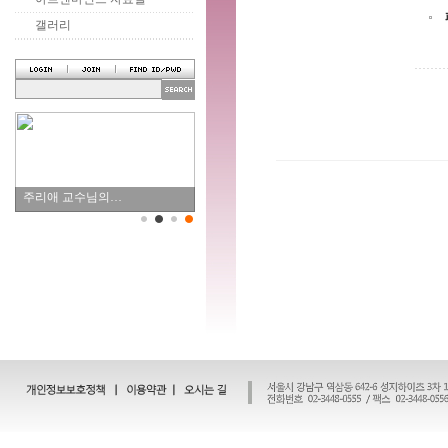
갤러리
주리애 교수님의…