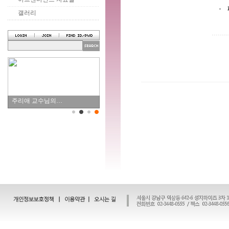
갤러리
주리애 교수님의…