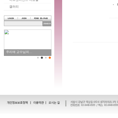
갤러리
주리애 교수님의…