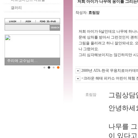
저희 아이가 나무에 옹이를 그리는데
갤러리
작성자:
효림맘
저희 아이가 6살인데요 나무에 하나
문에 상처를 받아서 그런것인지 괜히
그림을 올리려고 하니 잘안되네요. 
나 그렸어요.
그리 심각해보이지는 않긴하지만 시간
주리애 교수님의…
2009년 ATA-한국 무용치료아카
<크라운 해태 피카소 어린이 체험 
그림상담
효림맘
안녕하세
나무를 그
이 있다고