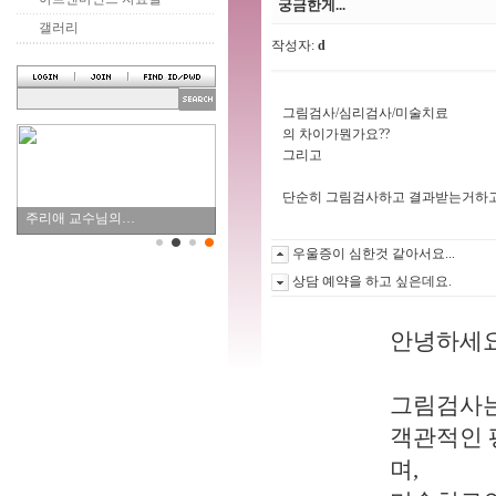
궁금한게...
갤러리
작성자:
d
그림검사/심리검사/미술치료
의 차이가뭔가요??
그리고
단순히 그림검사하고 결과받는거하고
주리애 교수님의…
우울증이 심한것 같아서요...
상담 예약을 하고 싶은데요.
안녕하세요
그림검사는
객관적인 
며,