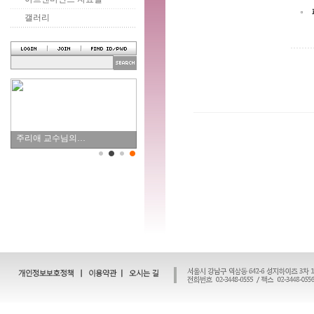
갤러리
주리애 교수님의…