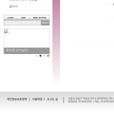
갤러리
주리애 교수님의…