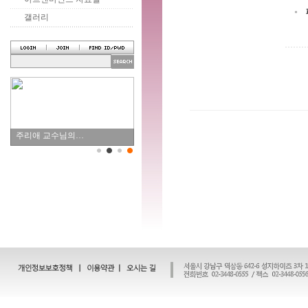
갤러리
주리애 교수님의…