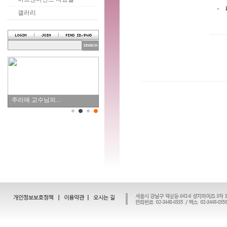
갤러리
주리애 교수님의…