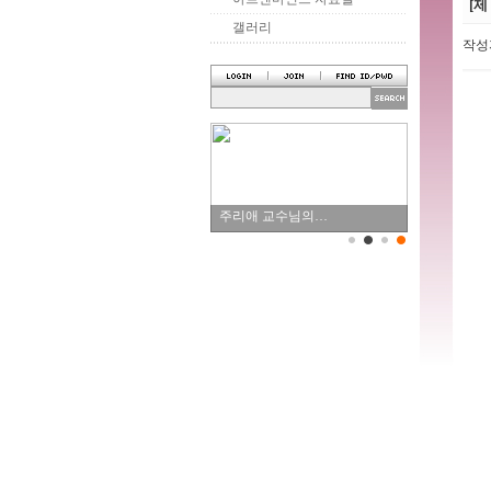
[
갤러리
작성
주리애 교수님의…