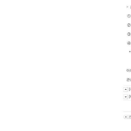
>
①
②
③
④
* 
아
관