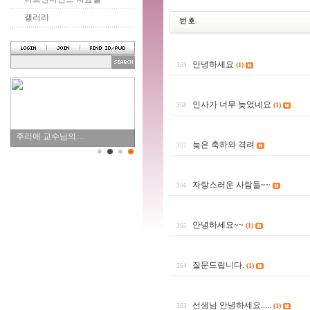
갤러리
안녕하세요
(1)
359
인사가 너무 늦었네요
(1)
358
주리애 교수님의…
늦은 축하와 격려
357
자랑스러운 사람들~~
356
안녕하세요~~
(1)
355
질문드립니다.
(1)
354
선생님 안녕하세요.....
(1)
353