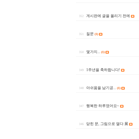
게시판에 글을 올리기 전에
352
질문
(1)
351
몇가지...
(1)
350
1주년을 축하합니다!
349
아쉬움을 남기공...
(1)
348
행복한 하루였어요~
347
닫힌 문, 그림으로 열다 展
346