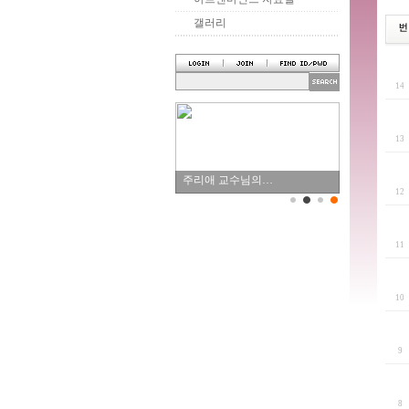
갤러리
1
1
주리애 교수님의…
1
1
1