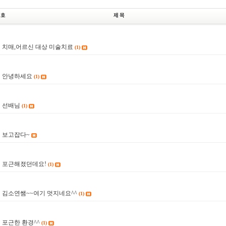
치매,어르신 대상 미술치료
(1)
4
안녕하세요
(1)
3
선배님
(1)
2
보고잡다~
1
포근해졌던데요!
(1)
0
김소연쌤~~여기 멋지네요^^
(1)
9
포근한 환경^^
(1)
8