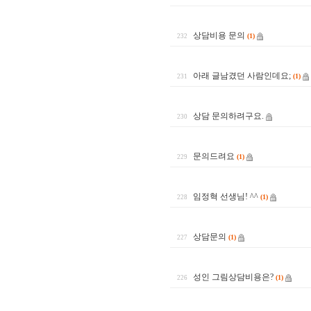
상담비용 문의
(1)
232
아래 글남겼던 사람인데요;
(1)
231
상담 문의하려구요.
230
문의드려요
(1)
229
임정혁 선생님! ^^
(1)
228
상담문의
(1)
227
성인 그림상담비용은?
(1)
226