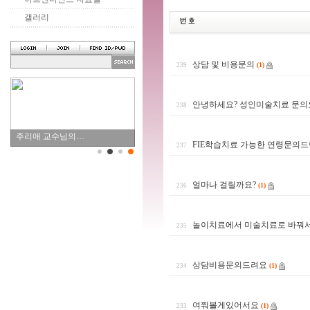
갤러리
상담 및 비용문의
(1)
239
안녕하세요? 성인미술치료 문의
238
주리애 교수님의…
FIE학습치료 가능한 연령문의
237
얼마나 걸릴까요?
(1)
236
놀이치료에서 미술치료로 바꿔서 할
235
상담비용문의드려요
(1)
234
여쭤볼게있어서요
(1)
233