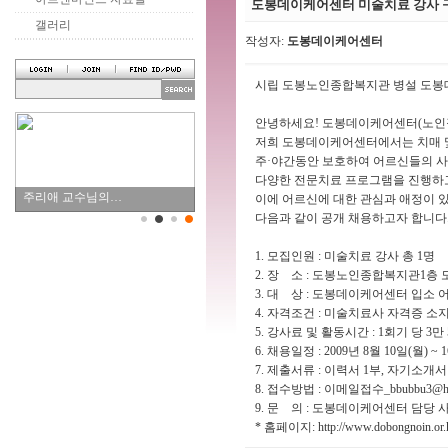
도봉데이케어센터 미술치료 강사 
갤러리
작성자:
도봉데이케어센터
시립 도봉노인종합복지관 병설 도봉
안녕하세요! 도봉데이케어센터(노인
저희 도봉데이케어센터에서는 치매 및
주·야간동안 보호하여 어르신들의 사
다양한 전문치료 프로그램을 진행하
주리애 교수님의…
이에 어르신에 대한 관심과 애정이 
다음과 같이 공개 채용하고자 합니다
1. 모집인원 : 미술치료 강사 총 1명
2. 장 소 : 도봉노인종합복지관1층 
3. 대 상 : 도봉데이케어센터 입소 어
4. 자격조건 : 미술치료사 자격증 소
5. 강사료 및 활동시간 : 1회기 당 3만 
6. 채용일정 : 2009년 8월 10일(월
7. 제출서류 : 이력서 1부, 자기소개서
8. 접수방법 : 이메일접수_
bbubbu3@ha
9. 문 의 : 도봉데이케어센터 담당 사회복
* 홈페이지:
http://www.dobongnoin.or.